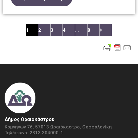
1
2
3
4
…
8
Δήμος Ωραιοκάστρου
Κομνηνών 76, 57013 Ωραιόκαστρο, Θεσσαλονίκη
Τηλέφωνο: 2313 304000-1